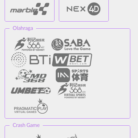
Olahraga
Crash Game