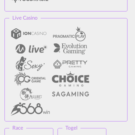
Live Casino
Race
Togel