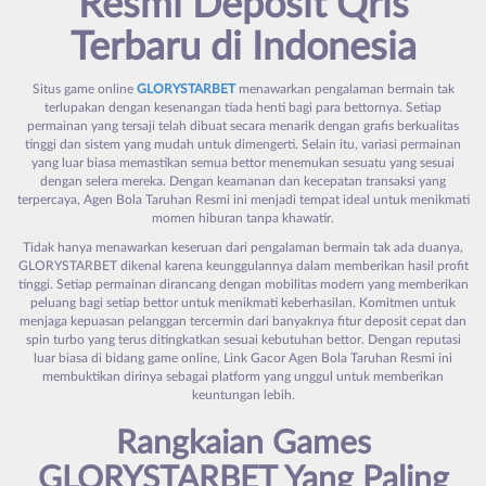
Resmi Deposit Qris
Terbaru di Indonesia
Situs game online
GLORYSTARBET
menawarkan pengalaman bermain tak
terlupakan dengan kesenangan tiada henti bagi para bettornya. Setiap
permainan yang tersaji telah dibuat secara menarik dengan grafis berkualitas
tinggi dan sistem yang mudah untuk dimengerti. Selain itu, variasi permainan
yang luar biasa memastikan semua bettor menemukan sesuatu yang sesuai
dengan selera mereka. Dengan keamanan dan kecepatan transaksi yang
terpercaya, Agen Bola Taruhan Resmi ini menjadi tempat ideal untuk menikmati
momen hiburan tanpa khawatir.
Tidak hanya menawarkan keseruan dari pengalaman bermain tak ada duanya,
GLORYSTARBET dikenal karena keunggulannya dalam memberikan hasil profit
tinggi. Setiap permainan dirancang dengan mobilitas modern yang memberikan
peluang bagi setiap bettor untuk menikmati keberhasilan. Komitmen untuk
menjaga kepuasan pelanggan tercermin dari banyaknya fitur deposit cepat dan
spin turbo yang terus ditingkatkan sesuai kebutuhan bettor. Dengan reputasi
luar biasa di bidang game online, Link Gacor Agen Bola Taruhan Resmi ini
membuktikan dirinya sebagai platform yang unggul untuk memberikan
keuntungan lebih.
Rangkaian Games
GLORYSTARBET
Yang Paling