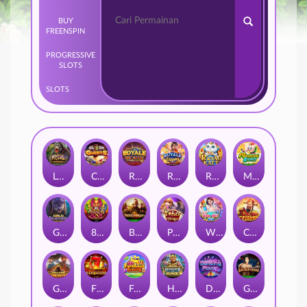
BUY
FREENSPIN
PROGRESSIVE
SLOTS
SLOTS
Legacy of Kong Maxways
Clash of the Giants
Royale House
Royale Vegas
Royal Katt
Mahjong Riches
Gold Panther Maxways
888
Brothers kingdom
Poker Ways
Wild Wet Win
Caishen
Gold Rush Cowboys
Fiery Sevens
Farmland Frenzy Maxways
Hammer of Thunder
Dancing Fever
Golden Lotus SE