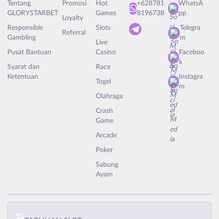
Tentang
Promosi
Hot
+628781
WhatsA
GLORYSTARBET
Games
8196738
pp
Loyalty
Responsible
Slots
Telegra
Referral
Gambling
m
Live
Pusat Bantuan
Casino
Faceboo
k
Syarat dan
Race
Ketentuan
Instagra
Togel
m
Olahraga
Crash
Game
Arcade
Poker
Sabung
Ayam