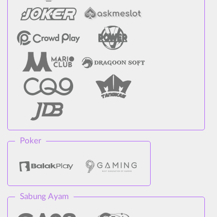
Poker
Sabung Ayam