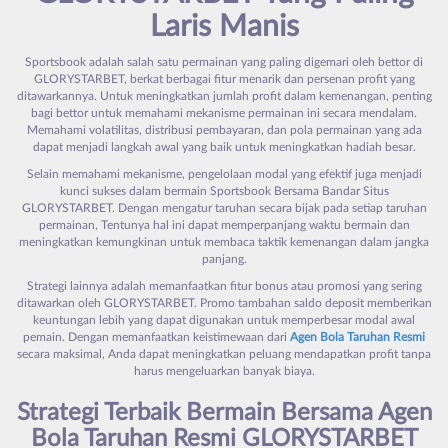
Laris Manis
Sportsbook adalah salah satu permainan yang paling digemari oleh bettor di
GLORYSTARBET, berkat berbagai fitur menarik dan persenan profit yang
ditawarkannya. Untuk meningkatkan jumlah profit dalam kemenangan, penting
bagi bettor untuk memahami mekanisme permainan ini secara mendalam.
Memahami volatilitas, distribusi pembayaran, dan pola permainan yang ada
dapat menjadi langkah awal yang baik untuk meningkatkan hadiah besar.
Selain memahami mekanisme, pengelolaan modal yang efektif juga menjadi
kunci sukses dalam bermain Sportsbook Bersama Bandar Situs
GLORYSTARBET. Dengan mengatur taruhan secara bijak pada setiap taruhan
permainan, Tentunya hal ini dapat memperpanjang waktu bermain dan
meningkatkan kemungkinan untuk membaca taktik kemenangan dalam jangka
panjang.
Strategi lainnya adalah memanfaatkan fitur bonus atau promosi yang sering
ditawarkan oleh GLORYSTARBET. Promo tambahan saldo deposit memberikan
keuntungan lebih yang dapat digunakan untuk memperbesar modal awal
pemain. Dengan memanfaatkan keistimewaan dari
Agen Bola Taruhan Resmi
secara maksimal, Anda dapat meningkatkan peluang mendapatkan profit tanpa
harus mengeluarkan banyak biaya.
Strategi Terbaik Bermain Bersama Agen
Bola Taruhan Resmi GLORYSTARBET