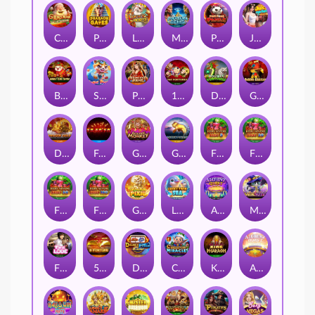
Christmas Tree of Wonders
Pharaoh Gates
Lucky Horse
Mayan Gems
Ping Pong Panda
Juicy Market
Baby Cai Shen
Sugar Party
Princess Wang
168 Fortunes
Double Fortune
Golden Chicken
Dragon Gold
FaFaFa
Golden Monkey
Golden Whale
Fiery Sevens Hot 5
Fiery Sevens Hot 20
Fiery Sevens Hot 50
Fiery Sevens Hot 100
Golden Pixiu
Lucky Twin Sea
Alchemy Quest Level Up
Magic Kitty
First Love
5 Fortune
Double Flame
Christmas Miracles
King Pharaoh
Alchemy Quest Jackpot