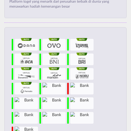
Platform togel yang menarik dari perusahan terbaik di dunia yang
menawarkan hadiah kemenangan besar