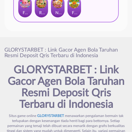
Fortune Money Boom
ROBIN HOOD
NIGHT MARKET 2
FORTUNE EGG
GLORYSTARBET : Link Gacor Agen Bola Taruhan
Resmi Deposit Qris Terbaru di Indonesia
GLORYSTARBET : Link
Gacor Agen Bola Taruhan
Resmi Deposit Qris
Terbaru di Indonesia
Situs game online
GLORYSTARBET
menawarkan pengalaman bermain tak
terlupakan dengan kesenangan tiada henti bagi para bettornya. Setiap
permainan yang tersaji telah dibuat secara menarik dengan grafis berkualitas
tinggi dan sistem yang mudah untuk dimengerti. Selain itu, variasi permainan