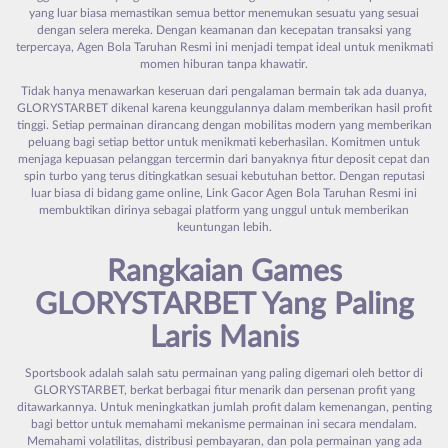
yang luar biasa memastikan semua bettor menemukan sesuatu yang sesuai
dengan selera mereka. Dengan keamanan dan kecepatan transaksi yang
terpercaya, Agen Bola Taruhan Resmi ini menjadi tempat ideal untuk menikmati
momen hiburan tanpa khawatir.
Tidak hanya menawarkan keseruan dari pengalaman bermain tak ada duanya,
GLORYSTARBET dikenal karena keunggulannya dalam memberikan hasil profit
tinggi. Setiap permainan dirancang dengan mobilitas modern yang memberikan
peluang bagi setiap bettor untuk menikmati keberhasilan. Komitmen untuk
menjaga kepuasan pelanggan tercermin dari banyaknya fitur deposit cepat dan
spin turbo yang terus ditingkatkan sesuai kebutuhan bettor. Dengan reputasi
luar biasa di bidang game online, Link Gacor Agen Bola Taruhan Resmi ini
membuktikan dirinya sebagai platform yang unggul untuk memberikan
keuntungan lebih.
Rangkaian Games
GLORYSTARBET
Yang Paling
Laris Manis
Sportsbook adalah salah satu permainan yang paling digemari oleh bettor di
GLORYSTARBET, berkat berbagai fitur menarik dan persenan profit yang
ditawarkannya. Untuk meningkatkan jumlah profit dalam kemenangan, penting
bagi bettor untuk memahami mekanisme permainan ini secara mendalam.
Memahami volatilitas, distribusi pembayaran, dan pola permainan yang ada