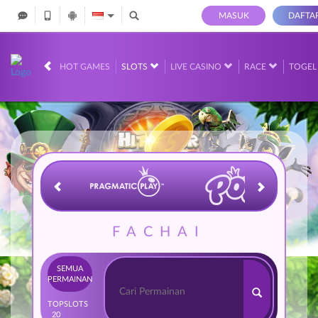
MASUK
DAFTA
IDR
12,733,893,
HOT GAMES
SLOTS
LIVE CASINO
RACE
TOGE
FACHAI
SEMUA
PERMAINAN
TOP
SLOTS
20