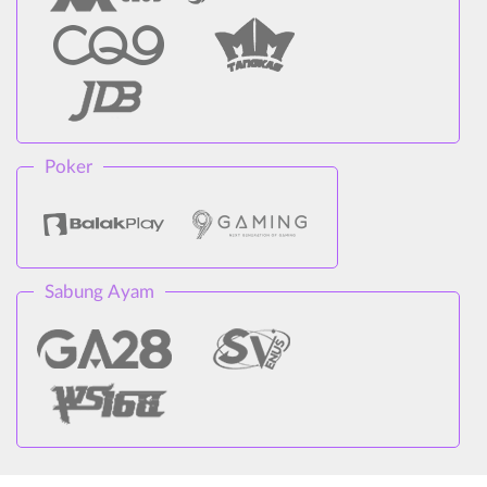
Poker
Sabung Ayam