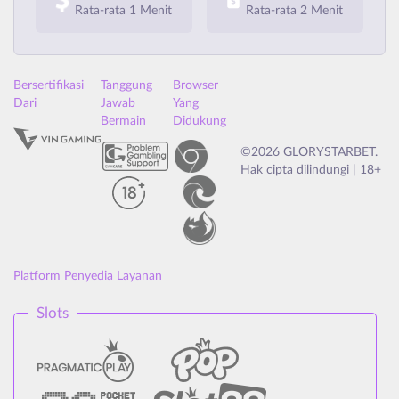
Rata-rata 1 Menit
Rata-rata 2 Menit
Bersertifikasi
Tanggung
Browser
Dari
Jawab
Yang
Bermain
Didukung
©2026 GLORYSTARBET.
Hak cipta dilindungi | 18+
Platform Penyedia Layanan
Slots