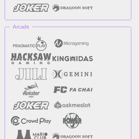
Arcade