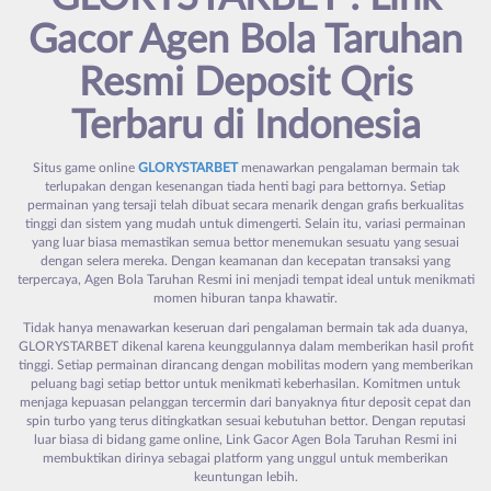
Gacor Agen Bola Taruhan
Resmi Deposit Qris
Terbaru di Indonesia
Situs game online
GLORYSTARBET
menawarkan pengalaman bermain tak
terlupakan dengan kesenangan tiada henti bagi para bettornya. Setiap
permainan yang tersaji telah dibuat secara menarik dengan grafis berkualitas
tinggi dan sistem yang mudah untuk dimengerti. Selain itu, variasi permainan
yang luar biasa memastikan semua bettor menemukan sesuatu yang sesuai
dengan selera mereka. Dengan keamanan dan kecepatan transaksi yang
terpercaya, Agen Bola Taruhan Resmi ini menjadi tempat ideal untuk menikmati
momen hiburan tanpa khawatir.
Tidak hanya menawarkan keseruan dari pengalaman bermain tak ada duanya,
GLORYSTARBET dikenal karena keunggulannya dalam memberikan hasil profit
tinggi. Setiap permainan dirancang dengan mobilitas modern yang memberikan
peluang bagi setiap bettor untuk menikmati keberhasilan. Komitmen untuk
menjaga kepuasan pelanggan tercermin dari banyaknya fitur deposit cepat dan
spin turbo yang terus ditingkatkan sesuai kebutuhan bettor. Dengan reputasi
luar biasa di bidang game online, Link Gacor Agen Bola Taruhan Resmi ini
membuktikan dirinya sebagai platform yang unggul untuk memberikan
keuntungan lebih.