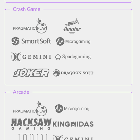
Crash Game
Arcade