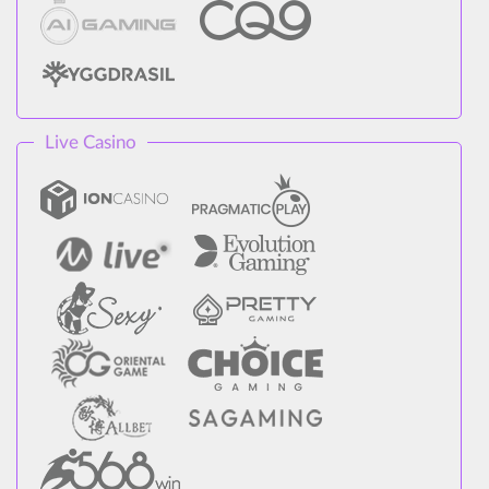
Live Casino