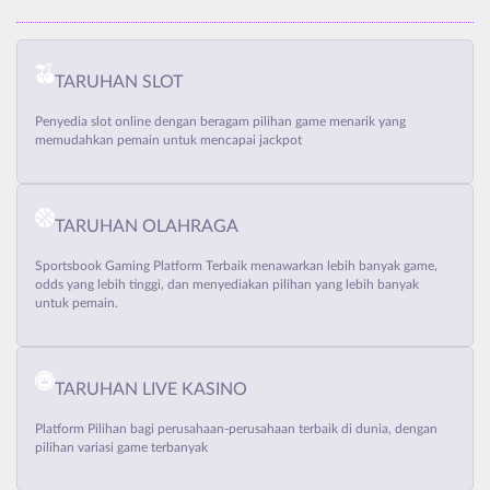
TARUHAN SLOT
Penyedia slot online dengan beragam pilihan game menarik yang
memudahkan pemain untuk mencapai jackpot
TARUHAN OLAHRAGA
Sportsbook Gaming Platform Terbaik menawarkan lebih banyak game,
odds yang lebih tinggi, dan menyediakan pilihan yang lebih banyak
untuk pemain.
TARUHAN LIVE KASINO
Platform Pilihan bagi perusahaan-perusahaan terbaik di dunia, dengan
pilihan variasi game terbanyak