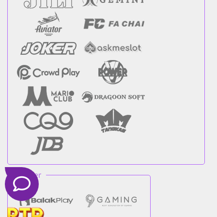
Poker