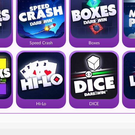
Speed Crash
Boxes
Hi-Lo
DICE