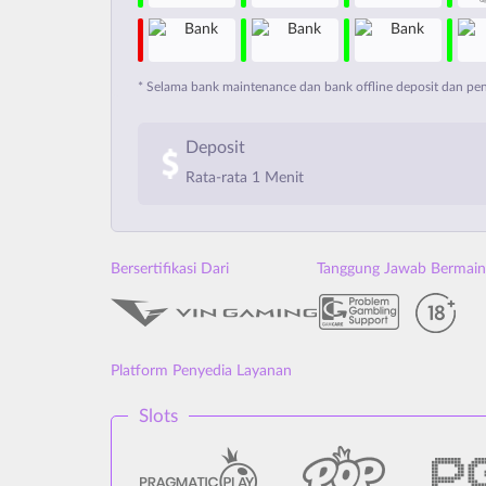
* Selama bank maintenance dan bank offline deposit dan pen
Deposit
Rata-rata 1 Menit
Bersertifikasi Dari
Tanggung Jawab Bermain
Platform Penyedia Layanan
Slots