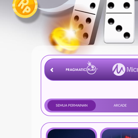
SEMUA PERMAINAN
ARCADE