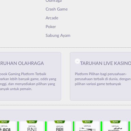
Olahraga
Crash Game
Arcade
Poker
Sabung Ayam
ARUHAN OLAHRAGA
TARUHAN LIVE KASIN
book Gaming Platform Terbaik
Platform Pilihan bagi perusahaan-
rkan lebih banyak game, odds yang
perusahaan terbaik di dunia, dengan
tinggi, dan menyediakan pilihan yang
pilihan variasi game terbanyak
banyak untuk pemain.