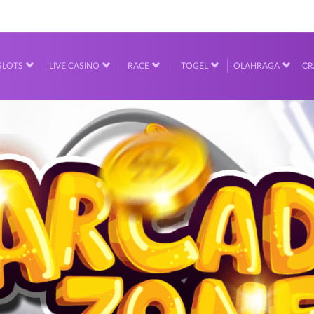
SLOTS
LIVE CASINO
RACE
TOGEL
OLAHRAGA
CR