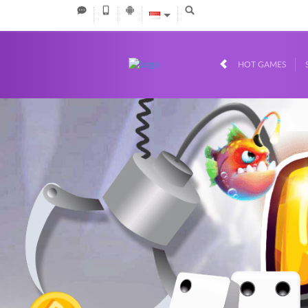
HOT GAMES