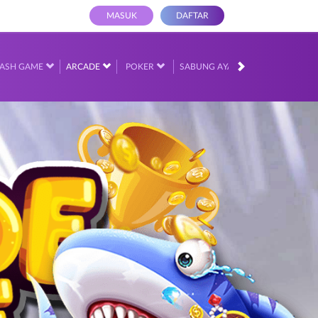
MASUK
DAFTAR
PROMOSI
ASH GAME
ARCADE
POKER
SABUNG AYAM