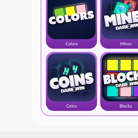
Colors
Mines
Coins
Blocks