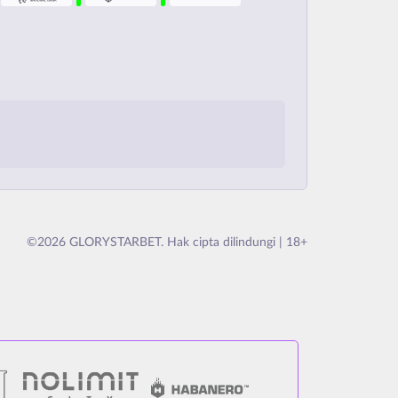
©2026 GLORYSTARBET. Hak cipta dilindungi | 18+