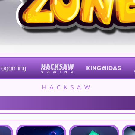
HACKSAW