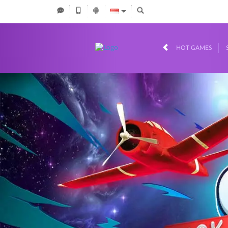
HOT GAMES