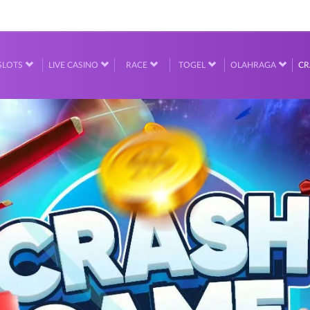
SLOTS
LIVE CASINO
RACE
TOGEL
OLAHRAGA
CR