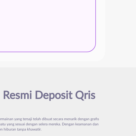
 Resmi Deposit Qris
ainan yang tersaji telah dibuat secara menarik dengan grafis
esuatu yang sesuai dengan selera mereka. Dengan keamanan dan
n hiburan tanpa khawatir.