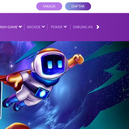
MASUK
DAFTAR
PROMOSI
ASH GAME
ARCADE
POKER
SABUNG AYAM