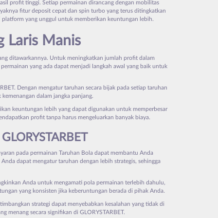
profit tinggi. Setiap permainan dirancang dengan mobilitas
nya fitur deposit cepat dan spin turbo yang terus ditingkatkan
ai platform yang unggul untuk memberikan keuntungan lebih.
g Laris Manis
yang ditawarkannya. Untuk meningkatkan jumlah profit dalam
 permainan yang ada dapat menjadi langkah awal yang baik untuk
BET. Dengan mengatur taruhan secara bijak pada setiap taruhan
k kemenangan dalam jangka panjang.
rikan keuntungan lebih yang dapat digunakan untuk memperbesar
ndapatkan profit tanpa harus mengeluarkan banyak biaya.
smi GLORYSTARBET
bayaran pada permainan Taruhan Bola dapat membantu Anda
nda dapat mengatur taruhan dengan lebih strategis, sehingga
gkinkan Anda untuk mengamati pola permainan terlebih dahulu,
ntungan yang konsisten jika keberuntungan berada di pihak Anda.
timbangkan strategi dapat menyebabkan kesalahan yang tidak di
uang menang secara signifikan di GLORYSTARBET.