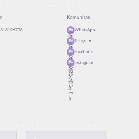
n
Komunitas
7818196738
WhatsApp
Telegram
Facebook
Instagram