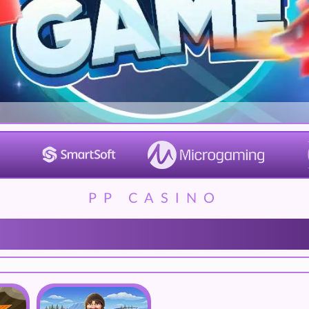
PP CASINO