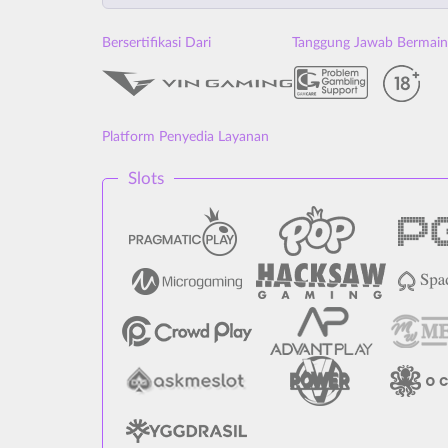
Bersertifikasi Dari
Tanggung Jawab Bermain
Platform Penyedia Layanan
Slots