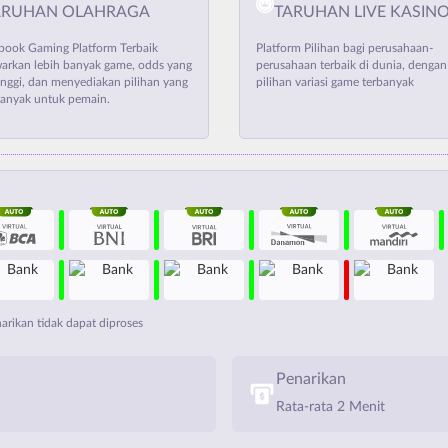
ARUHAN OLAHRAGA
TARUHAN LIVE KASIN
book Gaming Platform Terbaik
Platform Pilihan bagi perusahaan-
rkan lebih banyak game, odds yang
perusahaan terbaik di dunia, dengan
tinggi, dan menyediakan pilihan yang
pilihan variasi game terbanyak
banyak untuk pemain.
arikan tidak dapat diproses
Penarikan
Rata-rata 2 Menit