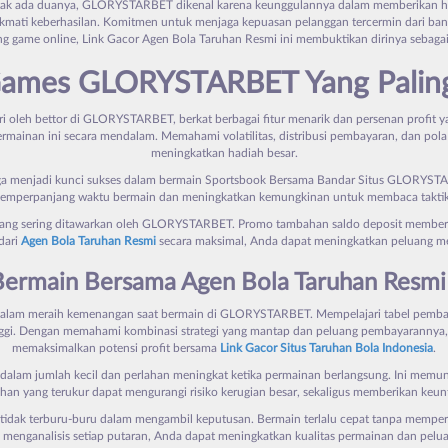
ak ada duanya, GLORYSTARBET dikenal karena keunggulannya dalam memberikan hasil 
mati keberhasilan. Komitmen untuk menjaga kepuasan pelanggan tercermin dari banyak
dang game online, Link Gacor Agen Bola Taruhan Resmi ini membuktikan dirinya sebag
Games
GLORYSTARBET
Yang Palin
ri oleh bettor di GLORYSTARBET, berkat berbagai fitur menarik dan persenan profit 
ainan ini secara mendalam. Memahami volatilitas, distribusi pembayaran, dan pola
meningkatkan hadiah besar.
ga menjadi kunci sukses dalam bermain Sportsbook Bersama Bandar Situs GLORYSTAR
 memperpanjang waktu bermain dan meningkatkan kemungkinan untuk membaca takti
i yang sering ditawarkan oleh GLORYSTARBET. Promo tambahan saldo deposit membe
dari
Agen Bola Taruhan Resmi
secara maksimal, Anda dapat meningkatkan peluang me
k Bermain Bersama Agen Bola Taruhan Re
ng dalam meraih kemenangan saat bermain di GLORYSTARBET. Mempelajari tabel pem
nggi. Dengan memahami kombinasi strategi yang mantap dan peluang pembayarannya, A
memaksimalkan potensi profit bersama
Link Gacor Situs Taruhan Bola Indonesia
.
lam jumlah kecil dan perlahan meningkat ketika permainan berlangsung. Ini memun
uhan yang terukur dapat mengurangi risiko kerugian besar, sekaligus memberikan keu
 tidak terburu-buru dalam mengambil keputusan. Bermain terlalu cepat tanpa memper
k menganalisis setiap putaran, Anda dapat meningkatkan kualitas permainan dan pel