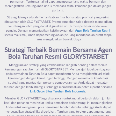
permainan, Tentunya hal ini dapat memperpanjang waktu bermain dan
meningkatkan kemungkinan untuk membaca taktik kemenangan dalam jangka
panjang.
Strategi lainnya adalah memanfaatkan fitur bonus atau promosi yang sering
ditawarkan oleh GLORYSTARBET. Promo tambahan saldo deposit memberikan
keuntungan lebih yang dapat digunakan untuk memperbesar modal awal
pemain. Dengan memanfaatkan keistimewaan dari
Agen Bola Taruhan Resmi
secara maksimal, Anda dapat meningkatkan peluang mendapatkan profit tanpa
harus mengeluarkan banyak biaya.
Strategi Terbaik Bermain Bersama Agen
Bola Taruhan Resmi GLORYSTARBET
Menggunakan strategi yang efektif adalah langkah penting dalam meraih
kemenangan saat bermain di GLORYSTARBET. Mempelajari tabel pembayaran
pada permainan Taruhan Bola dapat membantu Anda mengidentifikasi taktik
kemenangan dengan keuntungan tertinggi. Dengan memahami kombinasi
strategi yang mantap dan peluang pembayarannya, Anda dapat mengatur
taruhan dengan lebih strategis, sehingga memaksimalkan potensi profit bersama
Link Gacor Situs Taruhan Bola Indonesia
.
Member GLORYSTARBET juga disarankan untuk mulai bertaruh dalam jumlah
kecil dan perlahan meningkat ketika permainan berlangsung. Ini memungkinkan
Anda untuk mengamati pola permainan terlebih dahulu, sehingga Anda dapat
menyesuaikan strategi jika diperlukan. Taruhan yang terukur dapat mengurangi