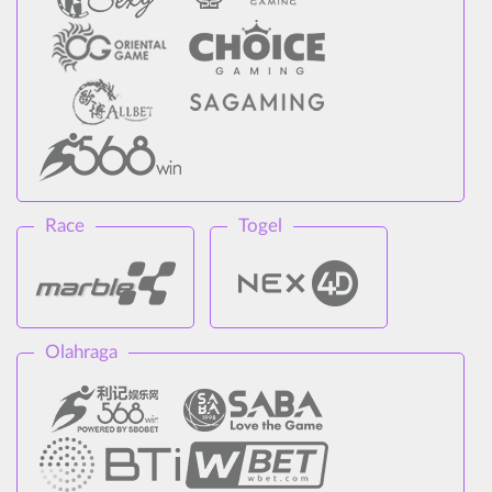
Race
Togel
Olahraga