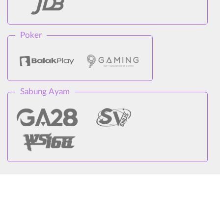
Poker
Sabung Ayam