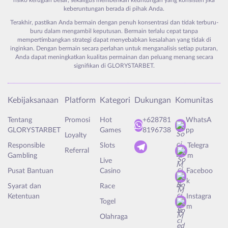
risiko kerugian besar, sekaligus memberikan keuntungan yang konsisten jika
keberuntungan berada di pihak Anda.
Terakhir, pastikan Anda bermain dengan penuh konsentrasi dan tidak terburu-
buru dalam mengambil keputusan. Bermain terlalu cepat tanpa
mempertimbangkan strategi dapat menyebabkan kesalahan yang tidak di
inginkan. Dengan bermain secara perlahan untuk menganalisis setiap putaran,
Anda dapat meningkatkan kualitas permainan dan peluang menang secara
signifikan di GLORYSTARBET.
Kebijaksanaan
Platform
Kategori
Dukungan
Komunitas
Tentang
Promosi
Hot
+628781
WhatsA
GLORYSTARBET
Games
8196738
pp
Loyalty
Responsible
Slots
Telegra
Referral
Gambling
m
Live
Pusat Bantuan
Casino
Faceboo
k
Syarat dan
Race
Ketentuan
Instagra
Togel
m
Olahraga