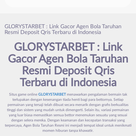
GLORYSTARBET : Link Gacor Agen Bola Taruhan
Resmi Deposit Qris Terbaru di Indonesia
GLORYSTARBET : Link
Gacor Agen Bola Taruhan
Resmi Deposit Qris
Terbaru di Indonesia
Situs game online
GLORYSTARBET
menawarkan pengalaman bermain tak
terlupakan dengan kesenangan tiada henti bagi para bettornya. Setiap
permainan yang tersaji telah dibuat secara menarik dengan grafis berkualitas
tinggi dan sistem yang mudah untuk dimengerti. Selain itu, variasi permainan
yang luar biasa memastikan semua bettor menemukan sesuatu yang sesuai
dengan selera mereka. Dengan keamanan dan kecepatan transaksi yang
terpercaya, Agen Bola Taruhan Resmi ini menjadi tempat ideal untuk menikmati
momen hiburan tanpa khawatir.