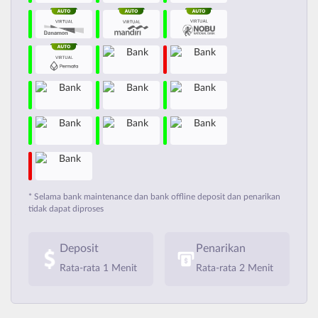
* Selama bank maintenance dan bank offline deposit dan penarikan
tidak dapat diproses
Deposit
Penarikan
Rata-rata 1 Menit
Rata-rata 2 Menit