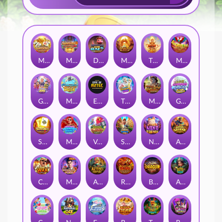
Mahjong Legend
Mahjong Legend Xmas
Dino Gems
Mahjong Legacy
The Monkey King
Mahjong of the Phoenix
Government Joke
Mahjong of the White Tiger
Epic of Aztec
The Beat of Olympus 1000
Mafia Ways
Government Disco
Super Ace X
Mermaid's Market
Veggies Bonanza
Subway Runner
Neko Reborn
Aztec Legend
Clash of War
Mafia Ways II : Metro Haven Heist
Aztec Empire
Roma Kingdom
Blessing of the Dragon
Aztec Empire 1000