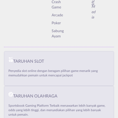
Crash
Game
Arcade
Poker
Sabung
Ayam
TARUHAN SLOT
Penyedia slot online dengan beragam pilihan game menarik yang
memudahkan pemain untuk mencapai jackpot
TARUHAN OLAHRAGA
Sportsbook Gaming Platform Terbaik menawarkan lebih banyak game,
odds yang lebih tinggi, dan menyediakan pilihan yang lebih banyak
untuk pemain.