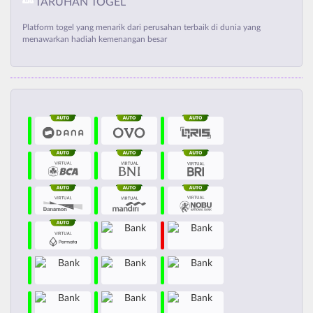
TARUHAN TOGEL
Platform togel yang menarik dari perusahan terbaik di dunia yang
menawarkan hadiah kemenangan besar