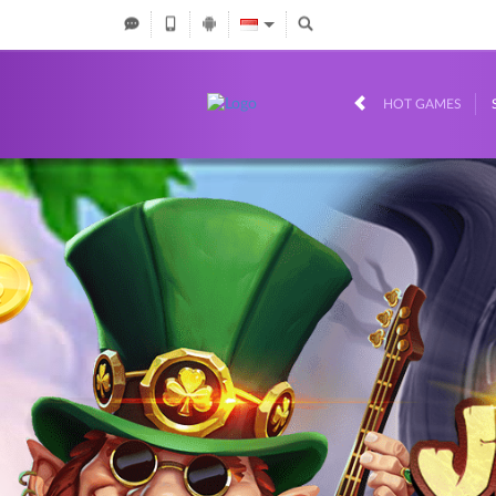
HOT GAMES