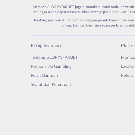
Member GLORYSTARBET juga disarankan untuk mulai bertaruh da
sehingga Anda dapat menyesuaikan strategi jika diperlukan. Tar
Terakhir, pastikan Anda bermain dengan penuh konsentrasi dan
inginkan. Dengan bermain secara perlahan untu
Kebijaksanaan
Platfo
Tentang GLORYSTARBET
Promos
Responsible Gambling
Loyalty
Pusat Bantuan
Referra
Syarat dan Ketentuan