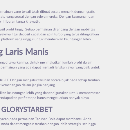
ainan yang tersaji telah dibuat secara menarik dengan grafis
esuatu yang sesuai dengan selera mereka. Dengan keamanan dan
n hiburan tanpa khawatir.
profit tinggi. Setiap permainan dirancang dengan mobilitas
nya fitur deposit cepat dan spin turbo yang terus ditingkatkan
ai platform yang unggul untuk memberikan keuntungan lebih.
g Laris Manis
yang ditawarkannya. Untuk meningkatkan jumlah profit dalam
 permainan yang ada dapat menjadi langkah awal yang baik untuk
BET. Dengan mengatur taruhan secara bijak pada setiap taruhan
k kemenangan dalam jangka panjang.
rikan keuntungan lebih yang dapat digunakan untuk memperbesar
ndapatkan profit tanpa harus mengeluarkan banyak biaya.
smi GLORYSTARBET
bayaran pada permainan Taruhan Bola dapat membantu Anda
nda dapat mengatur taruhan dengan lebih strategis, sehingga