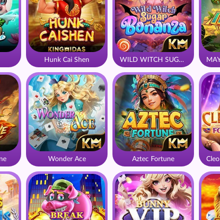
h
Hunk Cai Shen
WILD WITCH SUGAR BONANZA
ne
Wonder Ace
Aztec Fortune