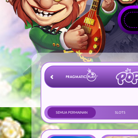
SEMUA PERMAINAN
SLOTS