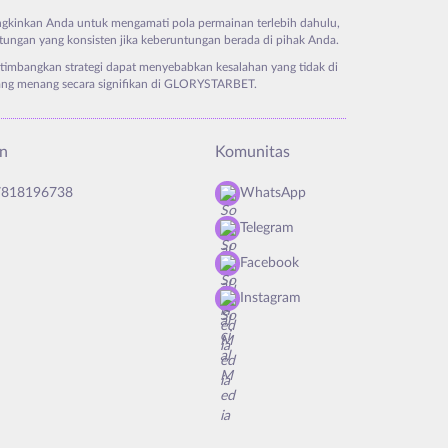
gkinkan Anda untuk mengamati pola permainan terlebih dahulu,
ntungan yang konsisten jika keberuntungan berada di pihak Anda.
timbangkan strategi dapat menyebabkan kesalahan yang tidak di
uang menang secara signifikan di GLORYSTARBET.
n
Komunitas
7818196738
WhatsApp
Telegram
Facebook
Instagram