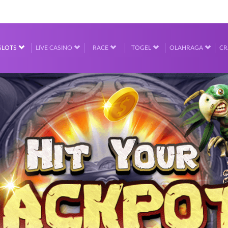
SLOTS
LIVE CASINO
RACE
TOGEL
OLAHRAGA
CR