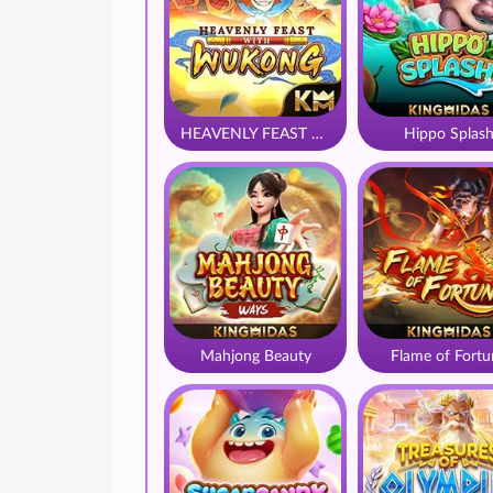
HEAVENLY FEAST WITH WUKONG
Hippo Splas
Mahjong Beauty
Flame of Fortu