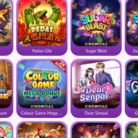
Pedas Gila
Sugar Blast
Su
sure
Colour Game Mega Bonus
Dear Senpai
G