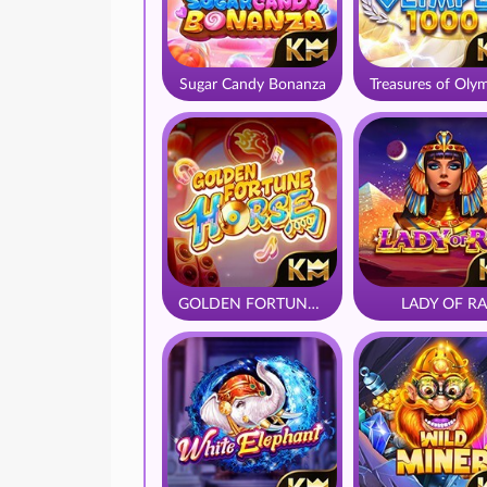
Sugar Candy Bonanza
GOLDEN FORTUNE HORSE
LADY OF RA