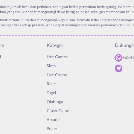
lam jumlah kecil dan perlahan meningkat ketika permainan berlangsung. Ini memun
uhan yang terukur dapat mengurangi risiko kerugian besar, sekaligus memberikan keu
 tidak terburu-buru dalam mengambil keputusan. Bermain terlalu cepat tanpa memper
k menganalisis setiap putaran, Anda dapat meningkatkan kualitas permainan dan pel
rm
Kategori
Dukunga
i
Hot Games
+628
Slots
l
Live Casino
Race
Togel
Olahraga
Crash Game
Arcade
Poker