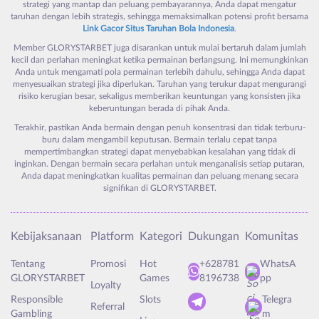
strategi yang mantap dan peluang pembayarannya, Anda dapat mengatur
taruhan dengan lebih strategis, sehingga memaksimalkan potensi profit bersama
Link Gacor Situs Taruhan Bola Indonesia
.
Member GLORYSTARBET juga disarankan untuk mulai bertaruh dalam jumlah
kecil dan perlahan meningkat ketika permainan berlangsung. Ini memungkinkan
Anda untuk mengamati pola permainan terlebih dahulu, sehingga Anda dapat
menyesuaikan strategi jika diperlukan. Taruhan yang terukur dapat mengurangi
risiko kerugian besar, sekaligus memberikan keuntungan yang konsisten jika
keberuntungan berada di pihak Anda.
Terakhir, pastikan Anda bermain dengan penuh konsentrasi dan tidak terburu-
buru dalam mengambil keputusan. Bermain terlalu cepat tanpa
mempertimbangkan strategi dapat menyebabkan kesalahan yang tidak di
inginkan. Dengan bermain secara perlahan untuk menganalisis setiap putaran,
Anda dapat meningkatkan kualitas permainan dan peluang menang secara
signifikan di GLORYSTARBET.
Kebijaksanaan
Platform
Kategori
Dukungan
Komunitas
Tentang
Promosi
Hot
+628781
WhatsA
GLORYSTARBET
Games
8196738
pp
Loyalty
Responsible
Slots
Telegra
Referral
Gambling
m