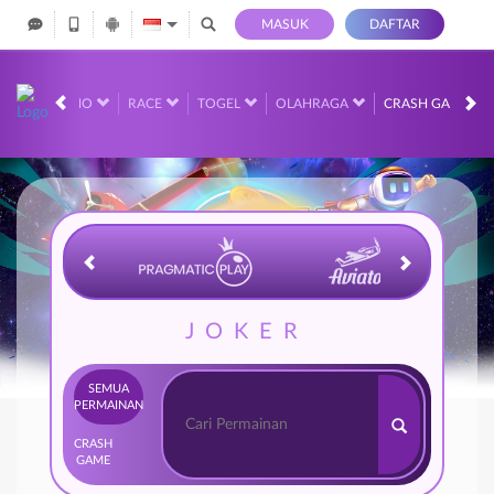
MASUK
DAFTAR
LIVE CASINO
RACE
TOGEL
OLAHRAGA
CRASH GAME
JOKER
SEMUA
PERMAINAN
CRASH
GAME