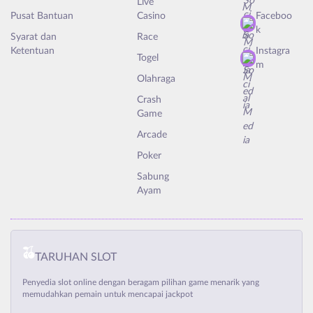
Live
Pusat Bantuan
Casino
Faceboo
k
Syarat dan
Race
Ketentuan
Instagra
Togel
m
Olahraga
Crash
Game
Arcade
Poker
Sabung
Ayam
TARUHAN SLOT
Penyedia slot online dengan beragam pilihan game menarik yang
memudahkan pemain untuk mencapai jackpot