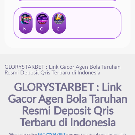
Nyan Cat
Out Run
Cash Or Crash
GLORYSTARBET : Link Gacor Agen Bola Taruhan
Resmi Deposit Qris Terbaru di Indonesia
GLORYSTARBET : Link
Gacor Agen Bola Taruhan
Resmi Deposit Qris
Terbaru di Indonesia
Situs game online
GLORYSTARBET
menawarkan pengalaman bermain tak