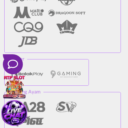
Poker
Sabung Ayam