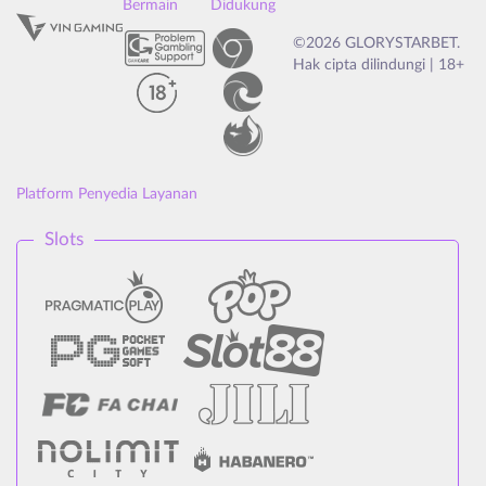
Bermain
Didukung
©2026 GLORYSTARBET.
Hak cipta dilindungi | 18+
Platform Penyedia Layanan
Slots