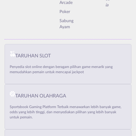
Arcade
Poker
Sabung
Ayam
TARUHAN SLOT
Penyedia slot online dengan beragam pilihan game menarik yang
memudahkan pemain untuk mencapai jackpot
TARUHAN OLAHRAGA
Sportsbook Gaming Platform Terbaik menawarkan lebih banyak game,
odds yang lebih tinggi, dan menyediakan pilihan yang lebih banyak
untuk pemain.