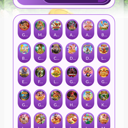
Gladiators
Mermaid's Treasure
Adventures Of Caramelo
Amazing Circus
Aphrodite - Goddess of Love
Bierfest Delight
Bikini Babes
Chasing Leprechaun Coins
Countdown to Fortune
Dragon Wonder
Ducky Spin
Legendary El Toro
Empress of the Black Seas
Forbidden Island
Longevity dragon(Fulong)
Gangster's Paradise
Gates Of Kunlun
God of Fortune
Gold Seekers
Golden Gallop
Golden Hatch
Heavenly Sage
Kawaii Neko
Kung Fu Warrior