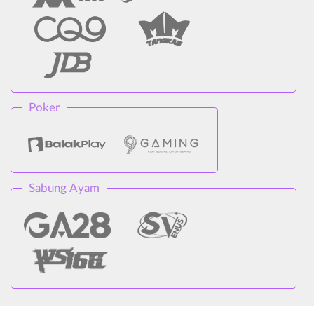
Poker
Sabung Ayam