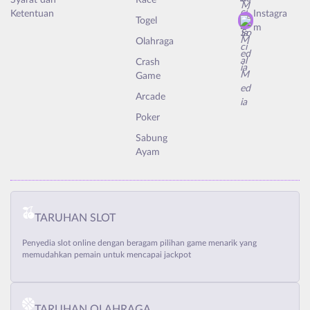
Ketentuan
Instagra
Togel
m
Olahraga
Crash
Game
Arcade
Poker
Sabung
Ayam
TARUHAN SLOT
Penyedia slot online dengan beragam pilihan game menarik yang
memudahkan pemain untuk mencapai jackpot
TARUHAN OLAHRAGA