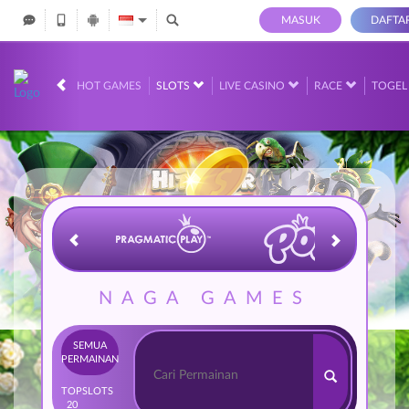
MASUK
DAFTA
IDR
12,685,376,
HOT GAMES
SLOTS
LIVE CASINO
RACE
TOGE
NAGA GAMES
SEMUA
PERMAINAN
TOP
SLOTS
20