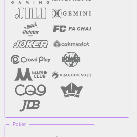
Poker