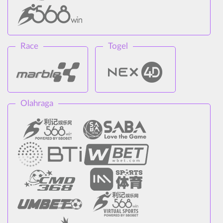
Race
Togel
Olahraga