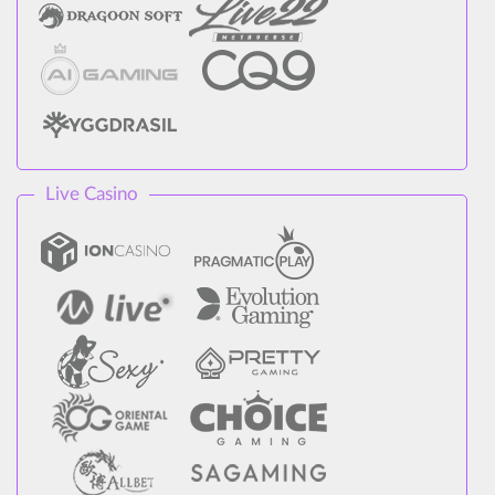
Live Casino