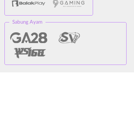
Sabung Ayam