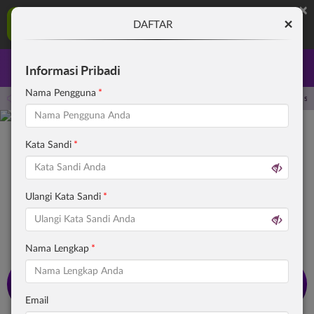
×
GLORYSTARBET Aplikasi Mobile
×
DAFTAR
UNDUH
Jangan tampilkan lagi hari ini
Informasi Pribadi
Masuk
Daftar
Nama Pengguna
no, slot, poker, dan beragam jenis games lainnya. Hubungi LiveChat untuk info sel
Kata Sandi
Ulangi Kata Sandi
JACKPOT
PLAY
Nama Lengkap
IDR
12,676,500,608
Email